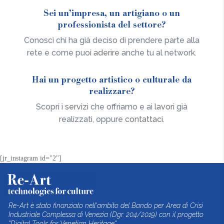
Sei un’impresa, un artigiano o un
professionista del settore?
Conosci chi ha già deciso di prendere parte alla
rete e come puoi
aderire
anche tu al network.
Hai un progetto artistico o culturale da
realizzare?
Scopri i
servizi
che offriamo e ai
lavori
già
realizzati, oppure
contattaci
.
[jr_instagram id="2"]
Re-Art è stato finanziato nell'ambito del Bando per Area di Crisi
Industriale Complessa di Venezia (Dgr. 204/2019) con il progetto
"Digital Tools for Venetian Heritage".